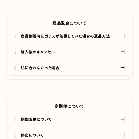
します）。
返品返金について
商品到着時にガラスが破損していた場合の返品方法
破損がないように気をつけておりますが、万が一到着時に破
購入後のキャンセル
損していた場合は交換させていただきます。大変お手数をおか
けしますが、ご到着日より5日以内に
お問い合わせフォーム
に
ご購入後のキャンセルやお客様のご都合での返金、返品はで
ご連絡ください。返品受付時に返品先の住所をお伝えします
肌に合わなかった場合
きません。
ので５日以内に返送をお願いいたします。到着後ガラスの破損
商品に不備がない限りの理由では返品、交換はお受けできま
を確認できましたら、5日以内に新しい商品をお送りさせてい
せん。
ただきます。商品の破損、その他、当社の不手際により不備が
発生した場合は、当社にて送料を負担させていただきます。
定期便について
期間変更について
単品定期の配送サイクル
停止について
初回お届け後の通常配送間隔は30日周期です。