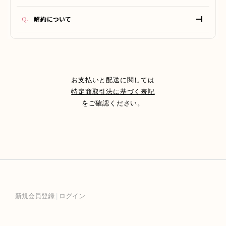
会員登録でご購入された方のみ、10／20／30／40／50／
・定期購入は、マイページより次回配送予定日の7日前までに
60日周期へマイページ上で変更可能です。
解約について
手続きを行うことで期間変更・停止が可能です。
・会員登録なしのゲスト購入の場合、ご自身での変更はできま
3本定期の配送サイクル
お問い合わせフォーム
よりご連絡くださいませ。
せんのでご注意ください。
初回お届け後の通常配送間隔は90日周期です。会員登録でご
次回配送予定日の7日前までに手続きを行うことで解約可能
※
お問い合わせフォーム
よりご連絡くださいませ
購入された方のみ、
です。
30／40／50／60／70／90／100／120日周期へマイペー
ジ上で変更可能です。
お支払いと配送に関しては
特定商取引法に基づく表記
をご確認ください。
新規会員登録
ログイン