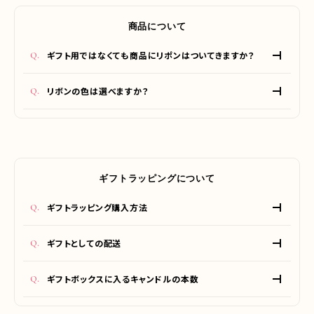
商品について
ギフト用ではなくても商品にリポンはついてきますか？
はい。全てのキャンドル美容液にリポンをつけてお送りいたし
リボンの色は選べますか？
ます。
37℃美容液キャンドル「フェロモン」は黒リボン、「スリープ」は
白リボンでお届けいたします。恐れ入りますが、お色はお選び
いただけません。
ギフトラッピングについて
ギフトラッピング購入方法
ギフトラッピング
をカートに入れてご購入ください。ギフトボッ
ギフトとしての配送
クス（箱）とバッグ（袋）をお送りいたします。箱はご自身で組み
立てていただくかたちになります。
ご指定のご住所への配送が可能です。ギフトボックスに入れた
ギフトボックスに入るキャンドルの本数
状態での配送は現在対応しておりませんのでご了承ください。
（*ギフトラッピングをご希望ではない場合も含めてご注文いた
1つの箱に美容液キャンドルは最大2つまで入ります。
だいたすべてのキャンドルにリボンをつけた状態でお送りいた