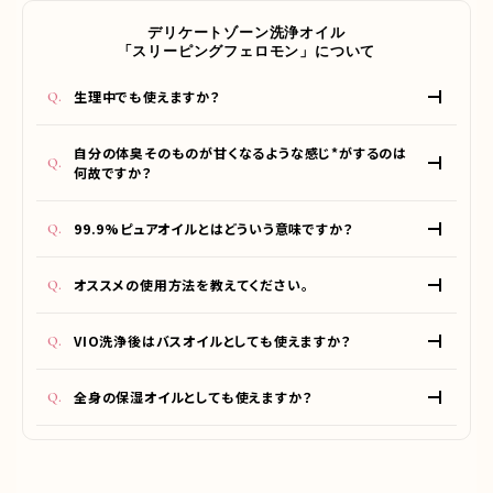
デリケートゾーン洗浄オイル
「スリーピングフェロモン」について
生理中でも使えますか？
生理中こそオススメです。油は油に溶けるという性質を持つた
自分の体臭そのものが甘くなるような感じ*がするのは
め、血液に含まれる脂質を洗い流すのにオイルの相性がとて
何故ですか？
も良いのです。
デリケートゾーンの匂いに人工的な香りを「足す」のではなく、
99.9%ピュアオイルとはどういう意味ですか？
自分の肌そのものを「甘く」香らせる設計*にこだわって開発し
ています。*香りを纏うことによる
オイルは原価の高い成分なので、オイルインをうたう商品の中
オススメの使用方法を教えてください。
には水分で薄めたものも多いのですが本製品は99.9%オイル
でできています。
まずVIOにオイルを馴染ませ、カラダを洗っている間そのまま
VIO洗浄後はバスオイルとしても使えますか？
パックします。カラダを洗い流す最後に、オイルも優しく流してく
ださい。
洗浄済みの箇所からは再度汚れは浮いてこないので、全身に
全身の保湿オイルとしても使えますか？
馴染ませてそのまま湯船に浸かっていただければ、バスオイル
としても香りと潤いをお楽しみいただけます。
同上の理由から、洗浄後は保湿オイルとして全身にお使いい
ただけます。